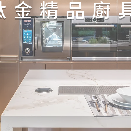
鈦金精品廚