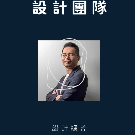
設 計 團 隊
設計總監